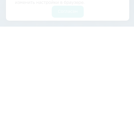
изменить настройки в браузере.
Согласен
Международные
грузоперевозки из
Читы
Международные перевозки грузов – одна из
востребованных услуг в г. Чита,
предоставляемых компанией
«ЛогистикАвто». За годы работы
специалистами отработаны разные
маршруты транспортировки. Компания