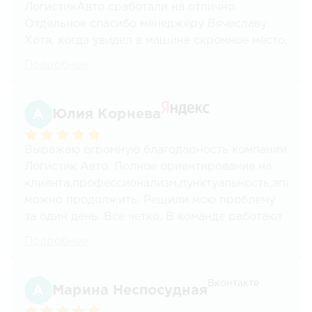
ЛогистикАвто сработали на отлично.
Рекомендую вашу компанию всем своим
Отдельное спасибо менеджеру Вячеславу.
друзьям и знакомым!
Хотя, когда увидел в машине скромное место,
оставшееся мне для догруза, я был в шоке - у
Подробнее
меня же завтра поезд! Думал половину
коробок придется отправлять через СДЭК.
Но на удивление под руководством водителя
Юлия Корнева
грузчики все
компактно уложили и даже место осталось.
Выражаю огромную благодарность компании
По итогам погруза водитель резюмировал:
Логистик Авто. Полное ориентирование на
"ЭТО ЖЕ ТЕТРИС!!!". Мне к этому добавить
клиента,профессионализм,пунктуальность,эпитет
нечего - просто волшебники!
можно продолжить. Решили мою проблему
за один день. Все четко. В команде работают
специалисты своего дела. Рекомендую
Подробнее
всем,кто собирается переезжать.
Вконтакте
Марина Неспосудная