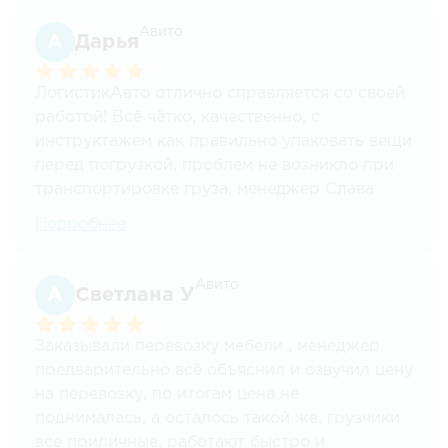
Рекомендую кому необходим надежный и
грамотный перевозчик грузов!
Авито
Дарья
ЛогистикАвто отлично справляется со своей
работой! Всё чётко, качественно, с
инструктажем как правильно упаковать вещи
перед погрузкой, проблем не возникло при
транспортировке груза, менеджер Слава
всегда находится на связи лично(и звонит, и
Подробнее
пишет,и сам отвечает быстро на звонок и
сообщения). Договор, документы
исполнителя прислал за день до отгрузки, мы
Авито
Светлана У
очень довольны и рекомендуем эту компанию
.
Заказывали перевозку мебели , менеджер
предварительно всё объяснил и озвучил цену
на перевозку, по итогам цена не
поднималась, а осталось такой же, грузчики
все приличные, работают быстро и