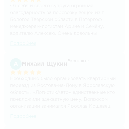
От себя и своего супруга огромная
благодарность за перевозку вещей из г
Бологое Тверской области в Петергоф
менеджерам-логистам Арине и Семёну,
водителю Алексею. Очень довольны
организацией перевозки и подобранным
Подробнее
грузчикам. Все было осуществлено быстро,
аккуратно и высоко профессионально.
Приятно удивлены и рады существованию
Вконтакте
Михаил Щукин
такой транспортной компании, в которой
искренняя доброжелательность и
Необходимо было организовать квартирный
вежливость соседствуют с высоким
переезд из Ростова-на-Дону в Ярославскую
профессионализмом. Буду рекомендовать ТК
область . «ЛогистикАвто» единственные кто
ЛогистикАвто к перевозкам. Успехов вашему
предложили адекватную цену. Вопросом
молодому коллективу!
организации занимался Ярослав Кощевец.
Очень внимательный, тактичный и
Подробнее
доброжелательный специалист! Помог
выбрать размеры кузова автомашины и