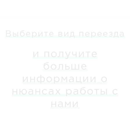
Выберите вид переезда
и получите
больше
информации о
нюансах работы с
нами