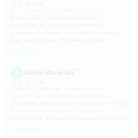
Необходимо было перевезти вещи с
Байкальска в с.Боровиха Алтайский
край,долго выбирали транспортную
компанию.Выбрали ЛогистикАвто о чем ни
разу не пожалели.Огромное спасибо
менеджерам Олегу Калугину,Ярославу
Подробнее
Корцевец ,водителю Анастасии Лысенко.
ВК
Антон Масютин
Выражаю благодарность коллективу
транспортной компании «ЛогистикАвто»
отдельная благодарность менеджеру Артуру
и водителю Ильдару за безупречную
организацию домашнего переезда, Ноябрьск-
Стерлитамак. Слаженность в работе и
Подробнее
профессионализм на всех этапах.