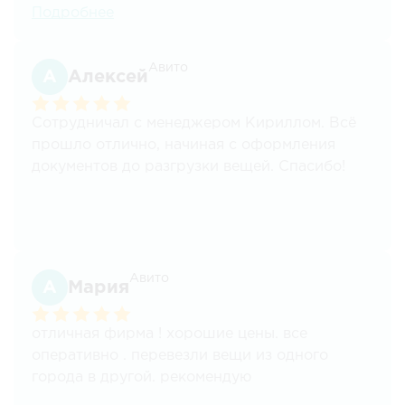
на двое суток. На компанию Логистик Авто
Подробнее
вышли случайно. Александр Старов работал
с нами нас от первичной консультации до
разгрузки машины у нового дома и, кажется,
Авито
Алексей
волновался не меньше нас, поскольку
находился на расстоянии 5 тысяч
Сотрудничал с менеджером Кириллом. Всё
километров и 5 часовых поясов, был
прошло отлично, начиная с оформления
постоянно на связи, успокаивал и отвечал на
документов до разгрузки вещей. Спасибо!
все вопросы, понимая, как переживали мы.
Водитель Федор Кладов с особой
осторожностью довёз вещи по скользкой
заснеженной трассе. Благодарим
Александра за организацию перевозки и
Авито
Федора за аккуратность и пунктуальность.
Мария
отличная фирма ! хорошие цены. все
оперативно . перевезли вещи из одного
города в другой. рекомендую