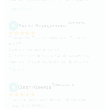
вежлив, нервы крепкие, кошки мяукали часть
пути, но он стойко все перенёс!) цены
Подробнее
хорошие, рекомендую!
Вконтакте
Елена Бородинова
Благодарю Бога, и компанию "Логистик
Авто"!
Замечательная компания!
От самого начала и до конца перевозки,
каждый сотрудник проявлял чуткость и
внимание!
Подробнее
Квартирный перевоз, довольно трудоёмкое
занятие. Но с этими ребятами, всё прошло на
высшем уровне!
ЯндексКарты
Олег Коннов
Всё чётко, быстро, аккуратно.Весь коллектив,
вовлеченный в работу делал всё
Переезд догрузом Чайковский-Сергиев
профессионально!
Посад 28.09.2023.
Сердечно благодарна вам!