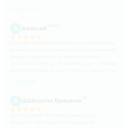
слаженно, лишних вопросов не задавали,
Подробнее
мебель кстати не пострадала, все углы
остались целыми, за что мы больше всего
переживали, сотрудничать было одно
Авито
Алексей
удовольствие.
Спасибо огромное Кристине .за ее терпение
и помощь в перевозе моих личных,домашних
вещей.Всегда были на связи:звонили и
писали на почту.До последнего дня помогали
во всем.Спасибо за целосность и охранность
груза от пункта А в пункт Б.
Подробнее
ВК
Шайхулла Ержанов
Доброго дня!!! От своего имени, хочу
выразить, огромную благодарность