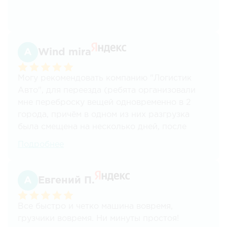
Wind mira
Могу рекомендовать компанию "Логистик
Авто", для переезда (ребята организовали
мне переброску вещей одновременно в 2
города, причём в одном из них разгрузка
была смещена на несколько дней, после
прибытия). Разные города, водители,
Подробнее
грузчики. Всё чётко организовано,
просчитано и при этом по настоящему
искренее, заботливое, человечное
Евгений П.
отношение! Отдельная благодарность
Виктории Семериковой - тот случай, когда
Все быстро и четко машина вовремя,
профессионализм и желание помочь, так
грузчики вовремя. Ни минуты простоя!
удачно соединились.У меня сложилось