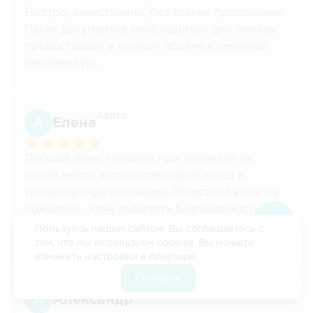
Быстро, качественно, без всяких проволочек.
Пакет документов необходимый для оплаты
предоставлен в полном объёме.Компанию
рекомендую.
Авито
Елена
Добрый день. Недавно при переезде на
новое место жительство обратилась в
транспортную компанию ЛогистикАвто и не
пожалела. Хочу выразить благодарность
Скидка
сотруднице компании Виктории за ее особую
Пользуясь нашим сайтом, Вы соглашаетесь с
10%
внимательность и ответственность ко мне по
тем, что мы используем cookies. Вы можете
Подробнее
Если
изменить настройки в браузере.
всем вопросам, касающимся переезда: в
оформить
подборе машины для перевозки груза,
Согласен
заявку через
сопровождение машины на всем пути
Авито
наш сайт
Александр
следования, подготовку проездных