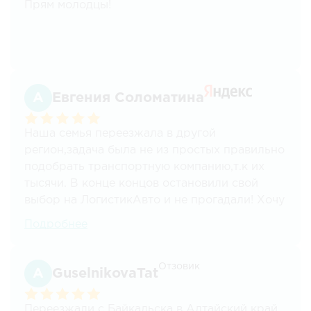
Прям молодцы!
ощущение, что это касается всей команды!
Так что - БЛАГОДАРЮ, удачи вам ребята и
так держать!
Евгения Соломатина
Наша семья переезжала в другой
регион,задача была не из простых правильно
подобрать транспортную компанию,т.к их
тысячи. В конце концов остановили свой
выбор на ЛогистикАвто и не прогадали! Хочу
выразить особенную благодарность
Подробнее
менеджеру компании Старкову
Александру,за его отзывчивость,
доброжелательность,
Отзовик
GuselnikovaTat
ответственность,знающий на все, своё дело!
Огромная благодарность и человеческое
Переезжали с Байкальска в Алтайский край